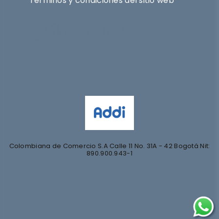
Términos y condiciones del sitio web
Síguenos en
@nihlo.co
@magentabynihlo
Colombiana de Comercio S.A Calle 11 No. 31A - 42 Bogotá Nit:
890.900.943-1