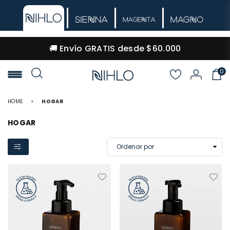
🚚 Envío GRATIS desde $60.000
0
NIHLO
HOME
>
HOGAR
HOGAR