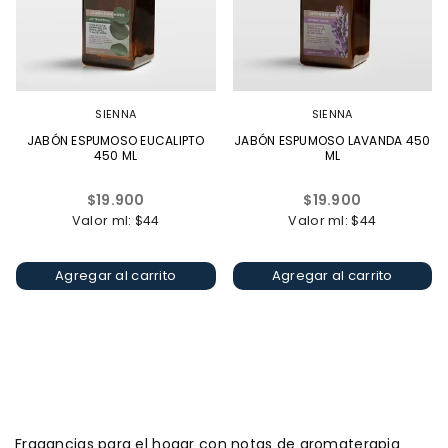
SIENNA
SIENNA
JABÓN ESPUMOSO EUCALIPTO
JABÓN ESPUMOSO LAVANDA 450
450 ML
ML
Precio
Precio
$19.900
$19.900
habitual
habitual
Valor ml: $44
Valor ml: $44
Agregar al carrito
Agregar al carrito
Fragancias para el hogar con notas de aromaterapia