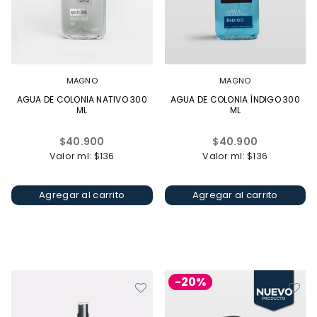
MAGNO
MAGNO
AGUA DE COLONIA NATIVO 300
AGUA DE COLONIA ÍNDIGO 300
ML
ML
Precio
Precio
$40.900
$40.900
habitual
habitual
Valor ml: $136
Valor ml: $136
Agregar al carrito
Agregar al carrito
-20%