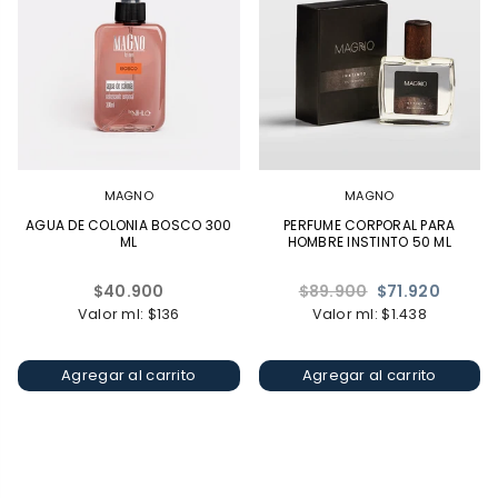
MAGNO
MAGNO
AGUA DE COLONIA BOSCO 300
PERFUME CORPORAL PARA
ML
HOMBRE INSTINTO 50 ML
Precio
Precio
$40.900
$89.900
$71.920
habitual
habitual
Valor ml: $136
Valor ml: $1.438
Agregar al carrito
Agregar al carrito