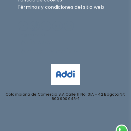
Términos y condiciones del sitio web
Síguenos en
@nihlo.co
@magentabynihlo
Colombiana de Comercio S.A Calle 11 No. 31A - 42 Bogotá Nit:
890.900.943-1