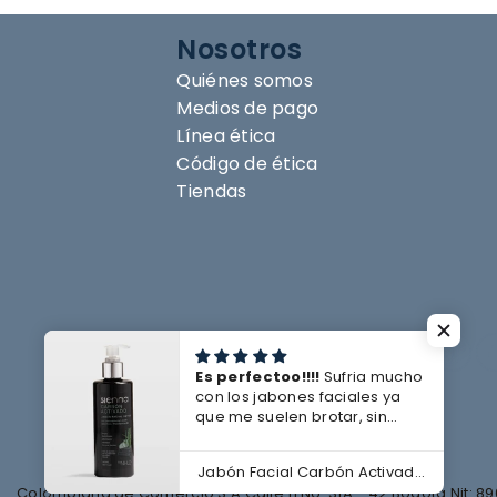
Nosotros
Quiénes somos
Medios de pago
Línea ética
Código de ética
Tiendas
Es perfectoo!!!!
Sufria mucho
con los jabones faciales ya
que me suelen brotar, sin
embargo con este me ha ido
tan bien, que me deja la piel
Jabón Facial Carbón Activado 240 ml
suave, limpia profundamente
Colombiana de Comercio S.A Calle 11 No. 31A - 42 Bogotá Nit: 89
las impurezas y me ha