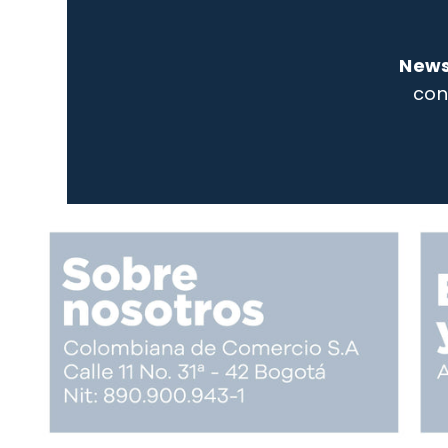
News
con