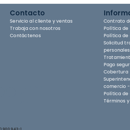
Contacto
Inform
Servicio al cliente y ventas
Contrato d
Trabaja con nosotros
Política de
Contáctenos
Política d
Solicitud t
personales
Tratamient
Pago segu
Cobertura
Superintend
comercio -
Síguenos en
@nihlo.co
Política de
Términos y 
@magentabynihlo
0.900.943-1