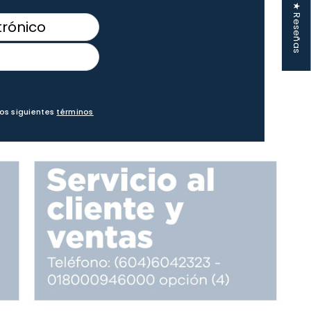
★ Reseñas
los siguientes
términos