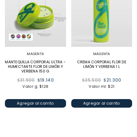
MAGENTA
MAGENTA
MANTEQUILLA CORPORAL ULTRA -
CREMA CORPORAL FLOR DE
HUMECTANTE FLOR DE LIMÓN Y
LIMÓN Y VERBENA 1 L
VERBENA 150 G
Precio
Precio
$31.900
$19.140
$35.500
$21.300
habitual
habitual
Valor g: $128
Valor ml: $21
Agregar al carrito
Agregar al carrito