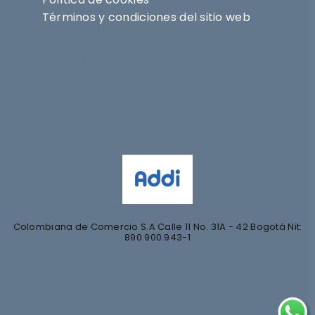
Términos y condiciones del sitio web
Síguenos en
@nihlo.co
@magentabynihlo
Colombiana de Comercio S.A Calle 11 No. 31A - 42 Bogotá Nit:
890.900.943-1