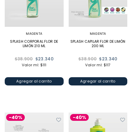
MAGENTA
MAGENTA
SPLASH CORPORAL FLOR DE
SPLASH CAPILAR FLOR DE LIMÓN
LIMÓN 210 ML
200 ML
Precio
Precio
$38.900
$23.340
$38.900
$23.340
habitual
habitual
Valor ml: $111
Valor ml: $117
Agregar al carrito
Agregar al carrito
-40%
-40%