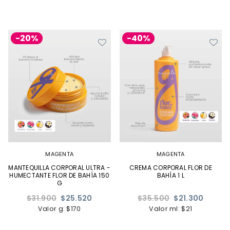
-20%
-40%
MAGENTA
MAGENTA
MANTEQUILLA CORPORAL ULTRA -
CREMA CORPORAL FLOR DE
HUMECTANTE FLOR DE BAHÍA 150
BAHÍA 1 L
G
Precio
Precio
$31.900
$25.520
$35.500
$21.300
habitual
habitual
Valor g: $170
Valor ml: $21