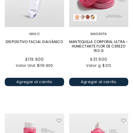
NIHLO
MAGENTA
DISPOSITIVO FACIAL GALVÁNICO
MANTEQUILLA CORPORAL ULTRA -
HUMECTANTE FLOR DE CEREZO
150 G
Precio
Precio
$119.900
$31.900
habitual
habitual
Valor Und: $119.900
Valor g: $213
Agregar al carrito
Agregar al carrito