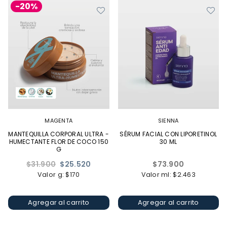
-20%
MAGENTA
SIENNA
MANTEQUILLA CORPORAL ULTRA -
SÉRUM FACIAL CON LIPORETINOL
HUMECTANTE FLOR DE COCO 150
30 ML
G
Precio
Precio
$31.900
$25.520
$73.900
habitual
habitual
Valor g: $170
Valor ml: $2.463
Agregar al carrito
Agregar al carrito