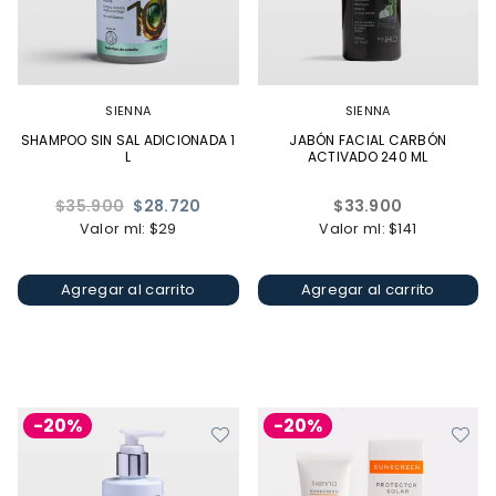
SIENNA
SIENNA
SHAMPOO SIN SAL ADICIONADA 1
JABÓN FACIAL CARBÓN
L
ACTIVADO 240 ML
Precio
Precio
$35.900
$28.720
$33.900
habitual
habitual
Valor ml: $29
Valor ml: $141
Agregar al carrito
Agregar al carrito
-20%
-20%