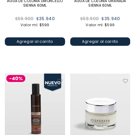
AGUA DE COLONIA LIMONCELLO
AGUA DE COLONIA GRANADA
SIENNA 60ML
SIENNA 60ML
Precio
Precio
$59.900
$35.940
$59.900
$35.940
habitual
habitual
Valor ml: $599
Valor ml: $599
Agregar al carrito
Agregar al carrito
-40%