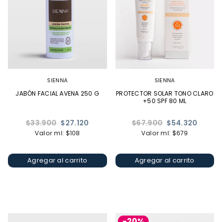
SIENNA
SIENNA
JABÓN FACIAL AVENA 250 G
PROTECTOR SOLAR TONO CLARO
+50 SPF 80 ML
Precio
Precio
$33.900
$27.120
$67.900
$54.320
habitual
habitual
Valor ml: $108
Valor ml: $679
Agregar al carrito
Agregar al carrito
-20%