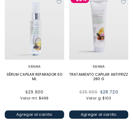
SIENNA
SIENNA
SÉRUM CAPILAR REPARADOR 60
TRATAMIENTO CAPILAR ANTIFRIZZ
ML
280 G
Precio
Precio
$29.900
$35.900
$28.720
habitual
habitual
Valor ml: $498
Valor g: $103
Agregar al carrito
Agregar al carrito