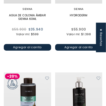
SIENNA
SIENNA
AGUA DE COLONIA ÁMBAR
HYDRODERM
SIENNA 60ML
Precio
Precio
$59.900
$35.940
$55.900
★ Reseñas
habitual
habitual
Valor ml: $599
Valor ml: $1.398
Agregar al carrito
Agregar al carrito
-20%