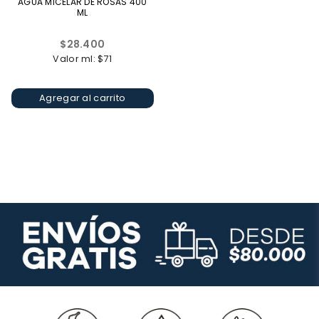
AGUA MICELAR DE ROSAS 400
ML
Precio
$28.400
habitual
Valor ml: $71
Agregar al carrito