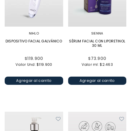
NIHLO
SIENNA
DISPOSITIVO FACIAL GALVÁNICO
SÉRUM FACIAL CON LIPORETINOL
30 ML
Precio
Precio
$119.900
$73.900
habitual
habitual
Valor Und: $119.900
Valor ml: $2.463
Agregar al carrito
Agregar al carrito