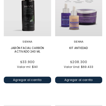
SIENNA
SIENNA
JABÓN FACIAL CARBÓN
KIT ANTIEDAD
ACTIVADO 240 ML
Precio
Precio
$33.900
$208.300
habitual
habitual
Valor ml: $141
Valor Und: $69.433
Agregar al carrito
Agregar al carrito