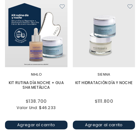
NIHLO
SIENNA
KIT RUTINA DÍA NOCHE + GUA
KIT HIDRATACIÓN DÍA Y NOCHE
SHA METÁLICA
Precio
Precio
$138.700
$111.800
habitual
habitual
Valor Und: $46.233
Agregar al carrito
Agregar al carrito