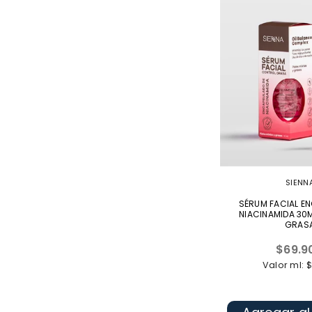
SIENN
SÉRUM FACIAL E
NIACINAMIDA 30
GRAS
Precio
$69.9
habitua
Valor ml: 