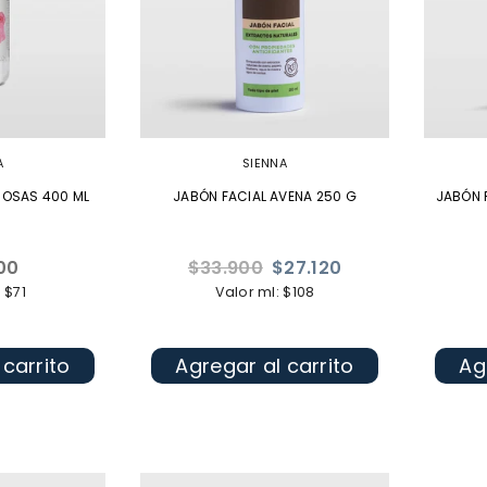
A
SIENNA
ROSAS 400 ML
JABÓN FACIAL AVENA 250 G
JABÓN 
Precio
00
$33.900
$27.120
l
habitual
 $71
Valor ml: $108
 carrito
Agregar al carrito
Ag