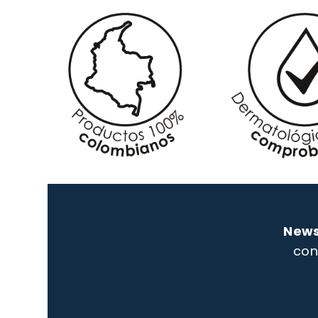
News
con