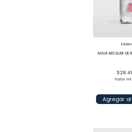
SIENN
AGUA MICELAR DE 
Precio
$28.4
habitua
Valor ml:
Agregar al