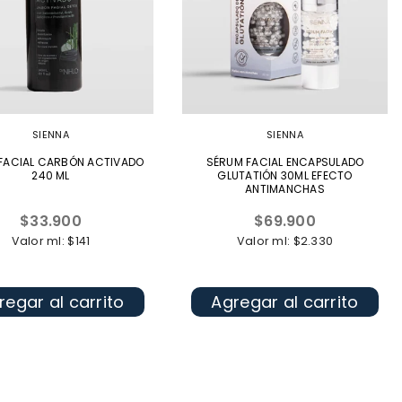
SIENNA
SIENNA
FACIAL CARBÓN ACTIVADO
SÉRUM FACIAL ENCAPSULADO
240 ML
GLUTATIÓN 30ML EFECTO
ANTIMANCHAS
Precio
Precio
$33.900
$69.900
habitual
habitual
Valor ml: $141
Valor ml: $2.330
regar al carrito
Agregar al carrito