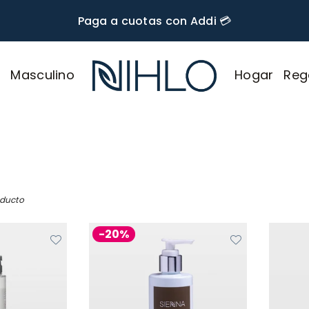
🚚 Envío GRATIS desde $60.000
r
Masculino
Hogar
Reg
NIHLO
oducto
-20%