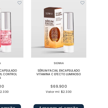
A
SIENNA
NCAPSULADO
SÉRUM FACIAL ENCAPSULADO
ML CONTROL
VITAMINA C EFECTO LUMINOSO
A
Precio
00
$69.900
l
habitual
$2.330
Valor ml: $2.330