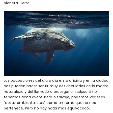
planeta Tierra.
Las ocupaciones del día a día en la oficina y en la ciudad
nos pueden hacer sentir muy desvinculados de la madre
naturaleza y del llamado a protegerla; incluso si no
tenemos alma aventurera o salvaje, podemos ver esas
“cosas ambientalistas” como un tema que no nos
pertenece. Pero no hay nada más equivocado…