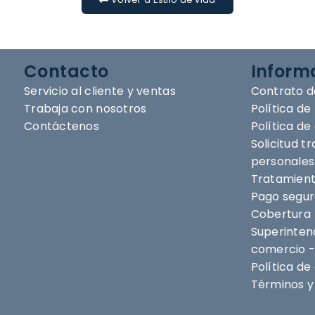
Contacto
Inform
Servicio al cliente y ventas
Contrato d
Trabaja con nosotros
Política de
Contáctenos
Política d
Solicitud t
personales
Tratamient
Pago segu
Cobertura
Superintend
comercio -
Síguenos en
@nihlo.co
Política de
Términos y 
@magentabynihlo