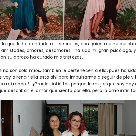
a la que le he confiado mis secretos, con quien me he desah
, amistades, amores, desamores… ha sido mi gran psicóloga, y
con su abrazo ha curado mis tristezas.
 no son solo míos, también le pertenecen a ella, pues ha sid
 voy a rendir ella está ahí para impulsarme a seguir de pie y
ea mi madre!… ¡Gracias infinitas porque la mujer que soy hoy 
que describan el amor que siento por ella, pero la amo infini