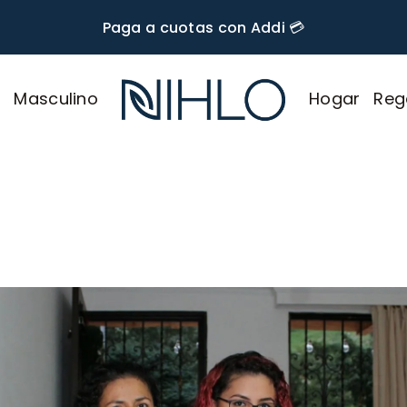
🚚 Envío GRATIS desde $60.000
r
Masculino
Hogar
Reg
NIHLO