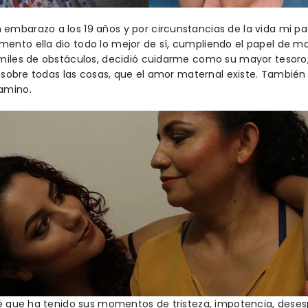
mbarazo a los 19 años y por circunstancias de la vida mi pa
ento ella dio todo lo mejor de sí, cumpliendo el papel de m
 miles de obstáculos, decidió cuidarme como su mayor tesor
y sobre todas las cosas, que el amor maternal existe. También
amino.
sé que ha tenido sus momentos de tristeza, impotencia, deses