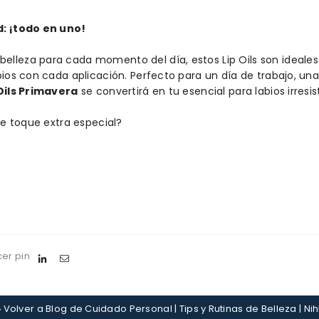
d: ¡todo en uno!
lleza para cada momento del día, estos Lip Oils son ideales p
bios con cada aplicación. Perfecto para un día de trabajo, una
Oils Primavera
se convertirá en tu esencial para labios irresist
ese toque extra especial?
er pin
Volver a Blog de Cuidado Personal | Tips y Rutinas de Belleza | Nih