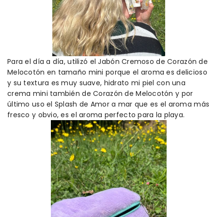
Para el día a día, utilizó el
J
abón
C
remoso de
C
orazón de
M
elocotón en tamaño mini porque el aroma es delicioso
y su textura es muy suave, hidrato mi piel con una
c
rema mini también de Corazón de
M
elocotón y por
último
uso el
S
plash de Amor a mar que es el aroma más
fresco
y obvio, es el aroma perfecto para la playa.