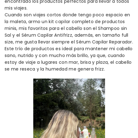
encontrado los productos perfectos para llevar a todos
mis viajes.
Cuando son viajes cortos donde tengo poco espacio en
la maleta, armo un kit
capilar
completo de productos
minis, mis favoritos para el cabello son el
Shampoo
sin
Sal y el Sérum
C
apilar
A
ntifrizz
, además, en tamaño
full
size, me gusta llevar siempre
el
Sérum
Capilar Reparador.
Este trío de productos es
ideal
para mantener mi cabello
sano, nutrido y con mucho más brillo, ya que, cuando
estoy de viaje a l
ugares con mar, brisa y plaza, el cabello
se me reseca y la humedad me genera
frizz
.