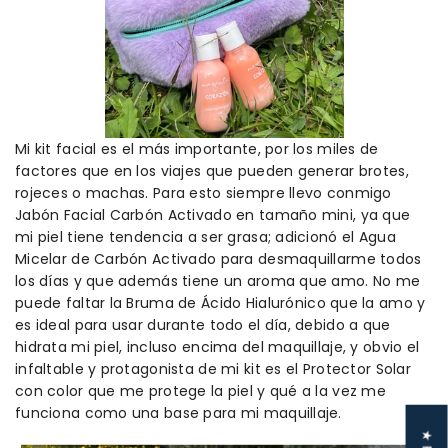
Mi kit facial es el más importante, por los miles de
factores que en los viajes
que
pueden generar brotes,
rojeces o machas. Para esto siempre llevo conmigo
J
abón
F
acial Carbón Activado en tamaño
mini, ya que
mi piel tiene tendencia a ser grasa; adicionó el
A
gua
M
icelar de Carbón Activado para desmaquillarme todos
los días y que además tiene un aroma que amo. No me
puede faltar la
B
ruma de
Á
cido
H
ialurónico que la amo y
es ideal para usar durante todo el día, debido a que
hidrata mi piel, incluso encima del maquillaje, y obvio el
infaltable y protagonista de mi kit es el
P
rotector
S
olar
con color que me protege la piel y qué a la vez me
funciona como una base para mi maquillaje.