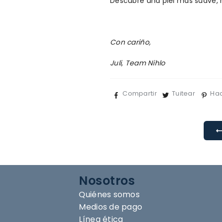
Descubre una piel más suave, r
Con cariño,
Juli, Team Nihlo
Compartir
Tuitear
Hac
Nosotros
Quiénes somos
Medios de pago
Línea ética