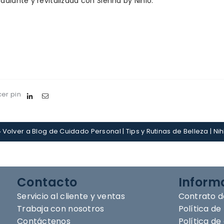
adiante y revitalizada con Sienna by Nihlo.
er pin
Volver a Blog de Cuidado Personal | Tips y Rutinas de Belleza | Nih
Contacto
Inform
Servicio al cliente y ventas
Contrato d
Trabaja con nosotros
Política de
Contáctenos
Política d