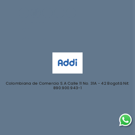
Síguenos en
@nihlo.co
@magentabynihlo
Colombiana de Comercio S.A Calle 11 No. 31A - 42 Bogotá Nit:
890.900.943-1