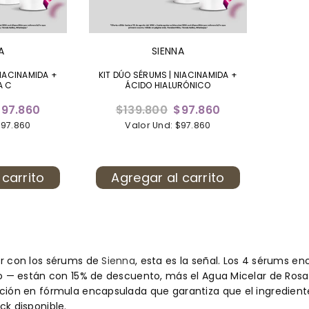
A
SIENNA
NIACINAMIDA +
KIT DÚO SÉRUMS | NIACINAMIDA +
A C
ÁCIDO HIALURÓNICO
Precio
97.860
$139.800
$97.860
habitual
$97.860
Valor Und: $97.860
 carrito
Agregar al carrito
r con los sérums de
Sienna
, esta es la señal. Los 4 sérums e
co — están con 15% de descuento, más el Agua Micelar de Rosa
ción en fórmula encapsulada que garantiza que el ingrediente 
ck disponible.