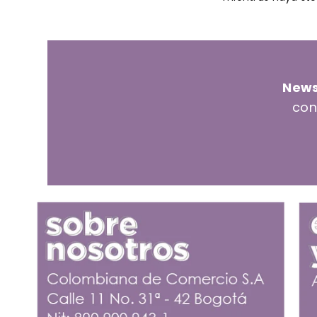
News
con