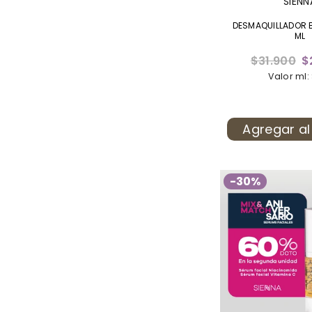
SIENN
DESMAQUILLADOR 
ML
Precio
$31.900
$
habitual
Valor ml:
Agregar al
-30%