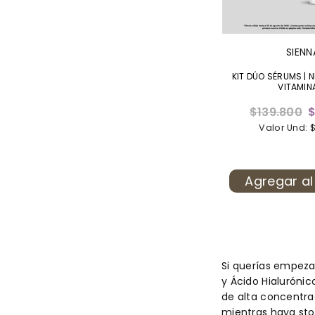
SIENN
KIT DÚO SÉRUMS | 
VITAMIN
Precio
$139.800
$
habitual
Valor Und: 
Agregar al
Si querías empeza
y Ácido Hialuróni
de alta concentra
mientras haya sto