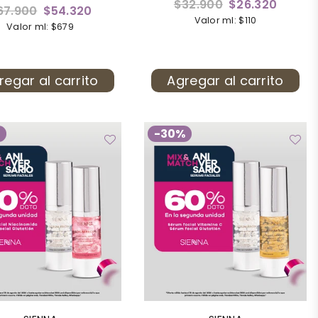
Precio
$32.900
$26.320
ecio
67.900
$54.320
habitual
Valor ml: $110
bitual
Valor ml: $679
regar al carrito
Agregar al carrito
%
-30%