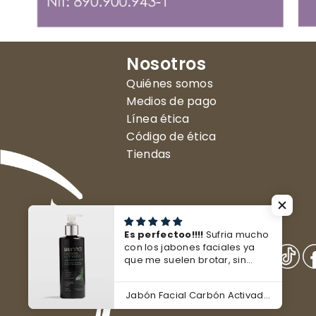
Nosotros
Quiénes somos
Medios de pago
Línea ética
Código de ética
Tiendas
Es perfectoo!!!!
Sufria mucho
con los jabones faciales ya
que me suelen brotar, sin
embargo con este me ha ido
tan bien, que me deja la piel
Jabón Facial Carbón Activado 240 ml
suave, limpia profundamente
las impurezas y me ha