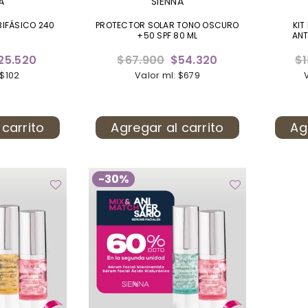
A
SIENNA
BIFÁSICO 240
PROTECTOR SOLAR TONO OSCURO
KIT
+50 SPF 80 ML
ANT
Precio
Pr
25.520
$67.900
$54.320
$1
habitual
ha
 $102
Valor ml: $679
 carrito
Agregar al carrito
Ag
-30%