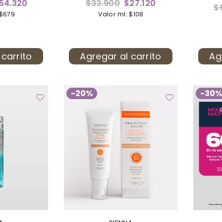
Precio
54.320
$33.900
$27.120
Pr
$
habitual
 $679
Valor ml: $108
ha
 carrito
Agregar al carrito
Ag
-20%
-30