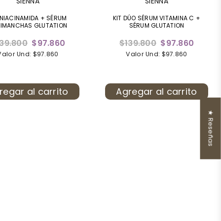
SIENNA
SIENNA
 NIACINAMIDA + SÉRUM
KIT DÚO SÉRUM VITAMINA C +
IMANCHAS GLUTATION
SÉRUM GLUTATION
ecio
Precio
39.800
$97.860
$139.800
$97.860
bitual
habitual
Valor Und: $97.860
Valor Und: $97.860
regar al carrito
Agregar al carrito
★ Reseñas