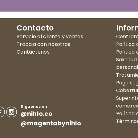
Contacto
Infor
Servicio al cliente y ventas
Contrat
Trabaja con nosotros
Política
Contáctenos
Política
Solicitu
persona
Tratamie
Pago se
Cobertu
Superint
comercio
Síguenos en
@nihlo.co
Política
Términos
@magentabynihlo