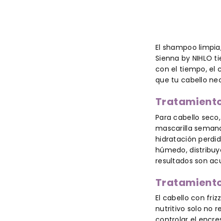
El shampoo limpia,
Sienna by NIHLO ti
con el tiempo, el 
que tu cabello ne
Tratamiento 
Para cabello seco,
mascarilla semanal
hidratación perdid
húmedo, distribuy
resultados son ac
Tratamiento 
El cabello con fri
nutritivo solo no r
controlar el encre