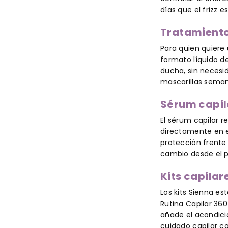
días que el frizz e
Tratamiento 
Para quien quiere 
formato líquido d
ducha, sin necesi
mascarillas seman
Sérum capila
El sérum capilar r
directamente en el
protección frente 
cambio desde el p
Kits capilar
Los kits Sienna es
Rutina Capilar 36
añade el acondicio
cuidado capilar co