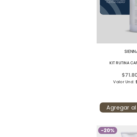
SIENN
KIT RUTINA CA
Precio
$71.8
habitu
Valor Und: 
Agregar al
-20%