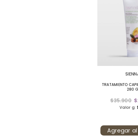
SIENN
TRATAMIENTO CAPIL
280 
Precio
$35.900
$
habitual
Valor g: 
Agregar al