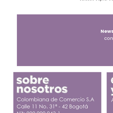
News
con