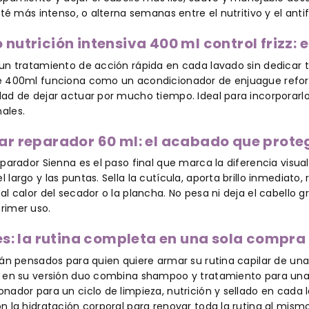
sté más intenso, o alterna semanas entre el nutritivo y el antif
nutrición intensiva 400 ml control frizz:
un tratamiento de acción rápida en cada lavado sin dedicar t
e 400ml funciona como un acondicionador de enjuague reforzad
dad de dejar actuar por mucho tiempo. Ideal para incorporarl
ales.
r reparador 60 ml: el acabado que proteg
eparador Sienna es el paso final que marca la diferencia visua
 largo y las puntas. Sella la cutícula, aporta brillo inmediato
al calor del secador o la plancha. No pesa ni deja el cabello 
rimer uso.
es: la rutina completa en una sola compra
tán pensados para quien quiere armar su rutina capilar de una 
0 en su versión duo combina shampoo y tratamiento para una 
nador para un ciclo de limpieza, nutrición y sellado en cada
n la hidratación corporal para renovar toda la rutina al mism