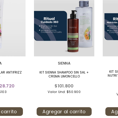
A
SIENNA
KIT 
AR ANTIFRIZZ
KIT SIENNA SHAMPOO SIN SAL +
NUTRI
G
CREMA LIMONCELLO
Precio
28.720
$101.800
habitual
$103
Valor Und: $50.900
 carrito
Agregar al carrito
Ag