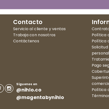
Contacto
Infor
Servicio al cliente y ventas
Contrat
Trabaja con nosotros
Política
Contáctenos
Política
Solicitu
persona
Tratamie
Pago se
Cobertu
Superint
comercio
Síguenos en
@nihlo.co
Política
Términos
@magentabynihlo