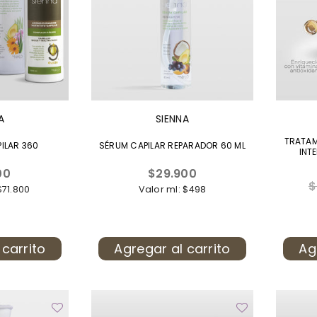
A
SIENNA
TRATAM
PILAR 360
SÉRUM CAPILAR REPARADOR 60 ML
INT
Precio
00
$29.900
P
$
al
habitual
$71.800
Valor ml: $498
h
 carrito
Agregar al carrito
Ag