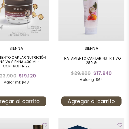
SIENNA
SIENNA
IENTO CAPILAR NUTRICIÓN
TRATAMIENTO CAPILAR NUTRITIVO
ENSIVA SIENNA 400 ML -
280 G
CONTROL FRIZZ
Precio
$29.900
$17.940
recio
23.900
$19.120
habitual
Valor g: $64
abitual
Valor ml: $48
regar al carrito
Agregar al carrito