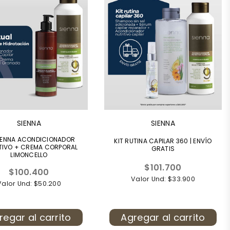
SIENNA
SIENNA
SIENNA ACONDICIONADOR
KIT RUTINA CAPILAR 360 | ENVÍO
TIVO + CREMA CORPORAL
GRATIS
LIMONCELLO
Precio
$101.700
Precio
$100.400
habitual
Valor Und: $33.900
habitual
Valor Und: $50.200
regar al carrito
Agregar al carrito