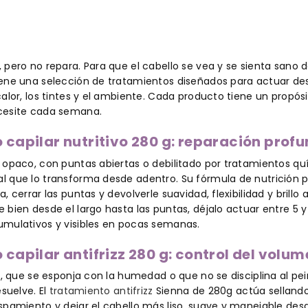
 pero no repara. Para que el cabello se vea y se sienta sano 
ene una selección de tratamientos diseñados para actuar desp
calor, los tintes y el ambiente. Cada producto tiene un propó
cesite cada semana.
capilar nutritivo 280 g: reparación prof
 opaco, con puntas abiertas o debilitado por tratamientos quí
 que lo transforma desde adentro. Su fórmula de nutrición pr
a, cerrar las puntas y devolverle suavidad, flexibilidad y brill
e bien desde el largo hasta las puntas, déjalo actuar entre 5
umulativos y visibles en pocas semanas.
capilar antifrizz 280 g: control del volu
zz, que se esponja con la humedad o que no se disciplina al p
esuelve. El
tratamiento antifrizz
Sienna de 280g actúa sellando 
spamiento y dejar el cabello más liso, suave y manejable des