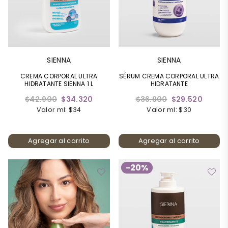
SIENNA
SIENNA
CREMA CORPORAL ULTRA
SÉRUM CREMA CORPORAL ULTRA
HIDRATANTE SIENNA 1 L
HIDRATANTE
Precio
Precio
$42.900
$34.320
$36.900
$29.520
habitual
habitual
Valor ml: $34
Valor ml: $30
Agregar al carrito
Agregar al carrito
-20%