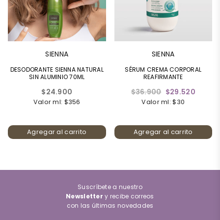
SIENNA
SIENNA
DESODORANTE SIENNA NATURAL
SÉRUM CREMA CORPORAL
SIN ALUMINIO 70ML
REAFIRMANTE
Precio
Precio
$24.900
$36.900
$29.520
habitual
habitual
Valor ml: $356
Valor ml: $30
Agregar al carrito
Agregar al carrito
Suscríbete a nuestro
Newsletter
y recibe correos
con las últimas novedades