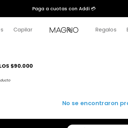
Paga a cuotas con Addi 💳
as
Capilar
Regalos
NIHLO
OS $90.000
oducto
No se encontraron p