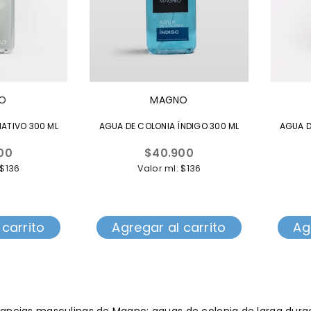
O
MAGNO
ATIVO 300 ML
AGUA DE COLONIA ÍNDIGO 300 ML
AGUA D
Precio
00
$40.900
l
habitual
 $136
Valor ml: $136
 carrito
Agregar al carrito
Ag