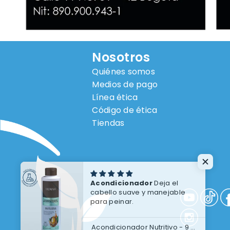
Nosotros
Quiénes somos
Medios de pago
Línea ética
Código de ética
Tiendas
Acondicionador
Deja el
cabello suave y manejable
para peinar.
Acondicionador Nutritivo - 9 ÓLEOS SIENNA