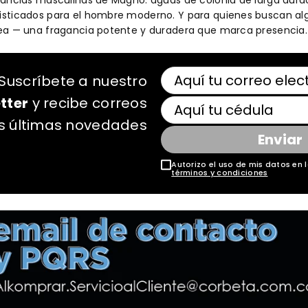
gancias masculinas de Magno: aguas de colonia de larga durac
sticados para el hombre moderno. Y para quienes buscan algo
ea — una fragancia potente y duradera que marca presencia. 
Suscríbete a nuestro
tter
y recibe correos
as últimas novedades
Enviar
Autorizo el uso de mis datos en l
términos y condiciones