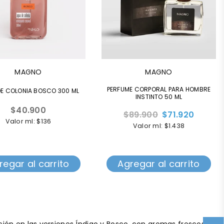
MAGNO
MAGNO
PERFUME CORPORAL PARA HOMBRE
E COLONIA BOSCO 300 ML
INSTINTO 50 ML
Precio
$40.900
Precio
$89.900
$71.920
habitual
Valor ml: $136
habitual
Valor ml: $1.438
regar al carrito
Agregar al carrito