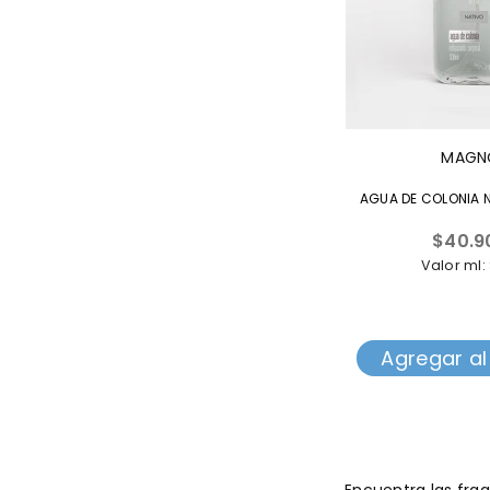
MAGN
AGUA DE COLONIA N
Precio
$40.9
habitua
Valor ml:
Agregar al