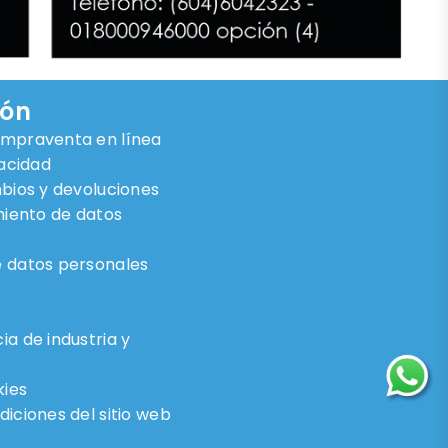
ión
ompraventa en línea
vacidad
mbios y devoluciones
miento de datos
 datos personales
a de industria y
kies
iciones del sitio web