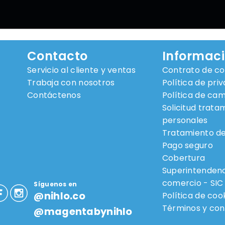
Contacto
Informac
Servicio al cliente y ventas
Contrato de c
Trabaja con nosotros
Política de pri
Contáctenos
Política de ca
Solicitud trata
personales
Tratamiento de
Pago seguro
Cobertura
Superintendenci
comercio - SIC
Síguenos en
@nihlo.co
Política de coo
Términos y cond
@magentabynihlo