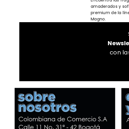
Encuentra las fra
amaderados y sofi
premium de la lín
Magno.
Newsle
con l