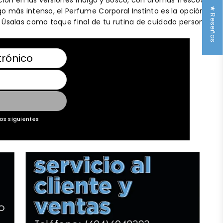
ión en las versiones Índigo y Bosco, con aromas frescos,
★ Reseñas
 más intenso, el Perfume Corporal Instinto es la opción
Úsalas como toque final de tu rutina de cuidado personal
os siguientes