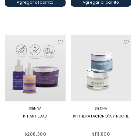
Agregar al carrito
Agregar al carrito
SIENNA
SIENNA
KIT ANTIEDAD
KIT HIDRATACIÓN DÍA Y NOCHE
Precio
Precio
$208.300
$111.800