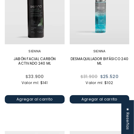
SIENNA
SIENNA
JABÓN FACIAL CARBÓN
DESMAQUILLADOR BIFÁSICO 240
ACTIVADO 240 ML
ML
Precio
Precio
$33.900
$31.900
$25.520
habitual
habitual
Valor ml: $141
Valor ml: $102
Agregar al carrito
Agregar al carrito
★ Reseñas