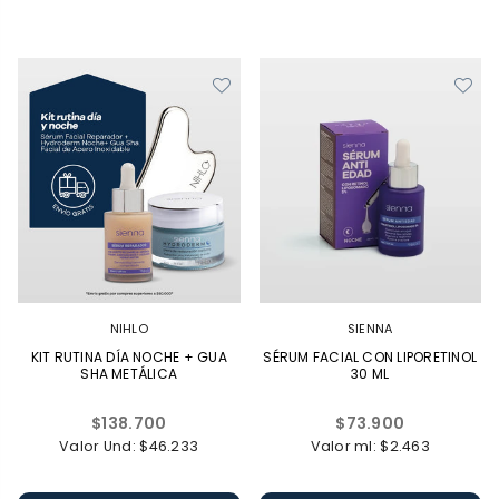
NIHLO
SIENNA
KIT RUTINA DÍA NOCHE + GUA
SÉRUM FACIAL CON LIPORETINOL
SHA METÁLICA
30 ML
Precio
Precio
$138.700
$73.900
habitual
habitual
Valor Und: $46.233
Valor ml: $2.463