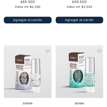
Precio
Precio
$69.900
$69.900
habitual
habitual
Valor ml: $2.330
Valor ml: $2.330
Agregar al carrito
Agregar al carrito
SIENNA
SIENNA