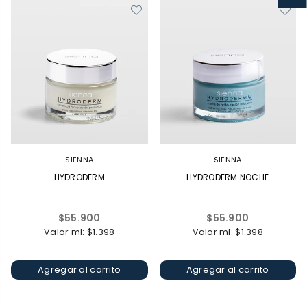
SIENNA
SIENNA
HYDRODERM
HYDRODERM NOCHE
Precio
Precio
$55.900
$55.900
habitual
habitual
Valor ml: $1.398
Valor ml: $1.398
Agregar al carrito
Agregar al carrito