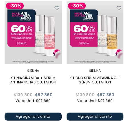
-30%
-30%
SIENNA
SIENNA
KIT NIACINAMIDA + SÉRUM
KIT DÚO SÉRUM VITAMINA C +
ANTIMANCHAS GLUTATION
SÉRUM GLUTATION
Precio
Precio
$139.800
$97.860
$139.800
$97.860
habitual
habitual
Valor Und: $97.860
Valor Und: $97.860
Agregar al carrito
Agregar al carrito