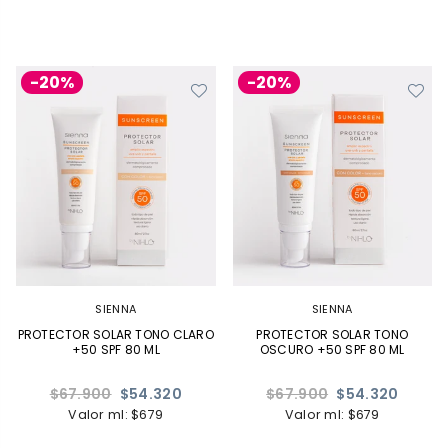
-20%
-20%
SIENNA
SIENNA
PROTECTOR SOLAR TONO CLARO
PROTECTOR SOLAR TONO
+50 SPF 80 ML
OSCURO +50 SPF 80 ML
Precio
Precio
$67.900
$54.320
$67.900
$54.320
habitual
habitual
Valor ml: $679
Valor ml: $679